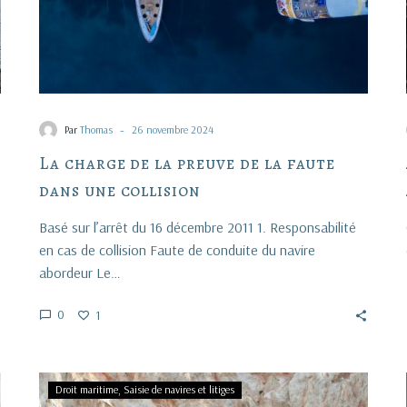
collision
-
Par
Thomas
26 novembre 2024
La charge de la preuve de la faute
dans une collision
Basé sur l’arrêt du 16 décembre 2011 1. Responsabilité
en cas de collision Faute de conduite du navire
abordeur Le…
0
1
Revendiquant
Droit maritime
Saisie de navires et litiges
concurrent