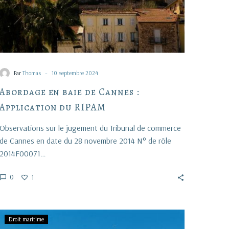
-
Par
Thomas
10 septembre 2024
Abordage en baie de Cannes :
Application du RIPAM
Observations sur le jugement du Tribunal de commerce
de Cannes en date du 28 novembre 2014 N° de rôle
2014F00071…
0
1
Le
Droit maritime
permis