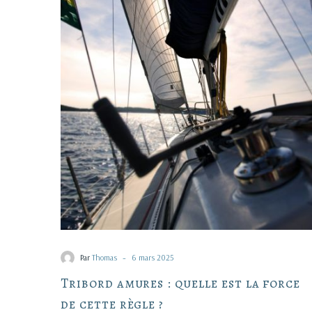
amures
:
quelle
est
la
force
de
cette
règle
?
-
Par
Thomas
6 mars 2025
Tribord amures : quelle est la force
de cette règle ?