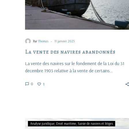
-
Par
Thomas
11 janvier 2025
La vente des navires abandonnés
La vente des navires sur le fondement de la Loi du 31
décembre 1903 relative à la vente de certains…
0
1
Droit
Analyse juridique
Droit maritime
Saisie de navires et litiges
commercial,