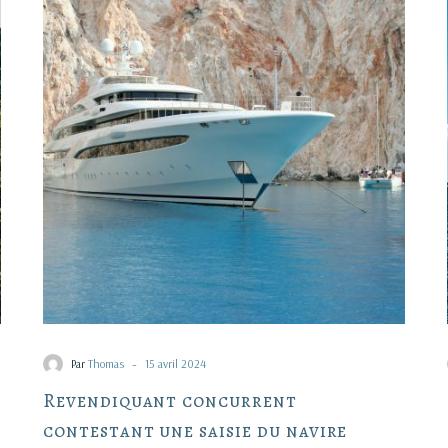
contestant
une
saisie
du
navire
-
Par
Thomas
15 avril 2024
Revendiquant concurrent
contestant une saisie du navire