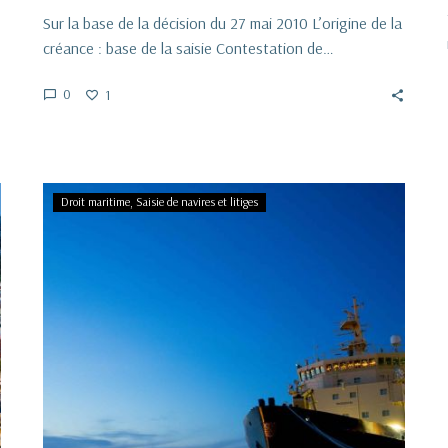
Sur la base de la décision du 27 mai 2010 L’origine de la
créance : base de la saisie Contestation de…
0
1
La
Droit maritime
Saisie de navires et litiges
saisie
conservatoire
du
navire
suite
a
son
adjudication