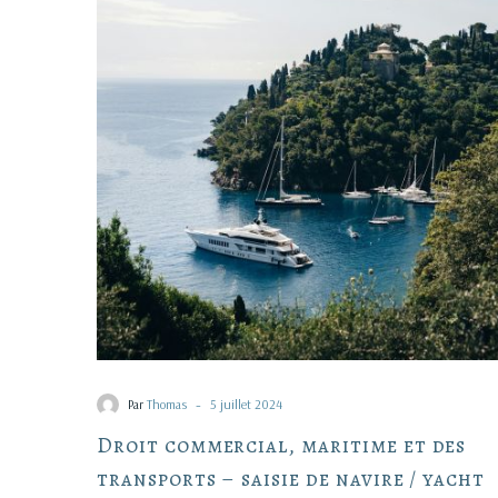
maritime
et
des
transports
–
saisie
de
navire
/
yacht
-
Par
Thomas
5 juillet 2024
Droit commercial, maritime et des
transports – saisie de navire / yacht