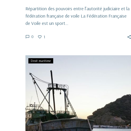
Répartition des pouvoirs entre l’autorité judiciaire et la
fédération française de voile La Fédération Française
de Voile est un sport…
0
1
La
Droit maritime
vente
des
navires
abandonnés