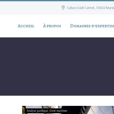
5 place Sadi Carnot, 13002 Marse
Accueil
À propos
Domaines d’expertis
Tribord
Analyse juridique
Droit maritime