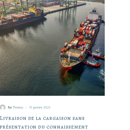
de
la
cargaison
sans
présentation
du
connaissement
-
Par
Thomas
15 janvier 2025
Livraison de la cargaison sans
présentation du connaissement