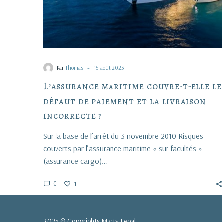
livraison
incorrecte
?
-
Par
Thomas
15 août 2023
L’assurance maritime couvre-t-elle le
défaut de paiement et la livraison
incorrecte ?
Sur la base de l’arrêt du 3 novembre 2010 Risques
couverts par l’assurance maritime « sur facultés »
(assurance cargo)…
0
1
2025 © Copyrights Marty Legal