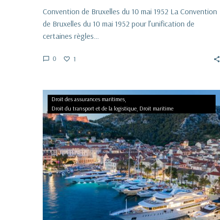
Convention de Bruxelles du 10 mai 1952 La Convention
de Bruxelles du 10 mai 1952 pour l’unification de
certaines règles…
0
1
L’assurance
Droit des assurances maritimes
maritime
Droit du transport et de la logistique
Droit maritime
couvre-
t-
elle
le
défaut
de
paiement
et
la