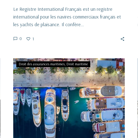
Le Registre International Français est un registre
international pour les navires commerciaux français et
les yachts de plaisance. Il confère…
0
1
La
Droit des assurances maritimes
Droit maritime
charge
de
la
preuve
de
la
faute
dans
une