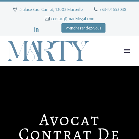
5 place Sadi Carnot, 13002 Marseille
+33491653038
contact@martylegal.com
Prendre rendez-vous
Avocat
Contrat De