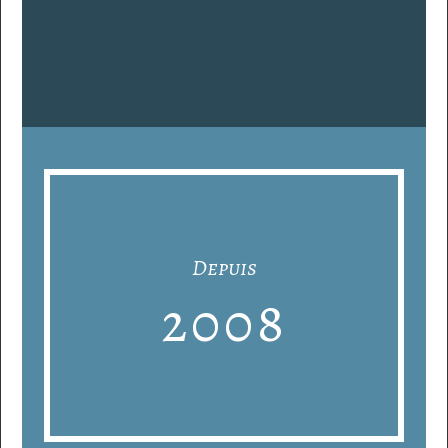
a
t
t
é
n
u
é
s
e
t
c
h
a
q
u
e
o
p
é
r
a
t
i
o
n
e
s
t
c
o
n
f
o
r
m
e
a
u
x
r
é
g
l
e
Depuis
2008