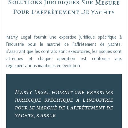
Solutions
Juridiques
Sur
Mesure
Pour
L'affrètement
De
Yachts
Marty Legal fournit une expertise juridique spécifique à
l’industrie pour le marché de l’affrètement de yachts,
s’assurant que les contrats sont exécutoires, les risques sont
atténués et chaque opération est conforme aux
réglementations maritimes en évolution.
M
a
r
t
y
L
e
g
a
l
f
o
u
r
n
i
t
u
n
e
e
x
p
e
r
t
i
s
e
j
u
r
i
d
i
q
u
e
s
p
é
c
i
f
i
q
u
e
à
l
'
i
n
d
u
s
t
r
i
e
p
o
u
r
l
e
m
a
r
c
h
é
d
e
l
'
a
f
f
r
è
t
e
m
e
n
t
d
e
y
a
c
h
t
s
,
s
'
a
s
s
u
r
a
n
t
q
u
e
l
e
s
c
o
n
t
r
a
t
s
s
o
n
t
e
x
é
c
u
t
o
i
r
e
s
,
l
e
s
r
i
s
q
u
e
s
s
o
n
t